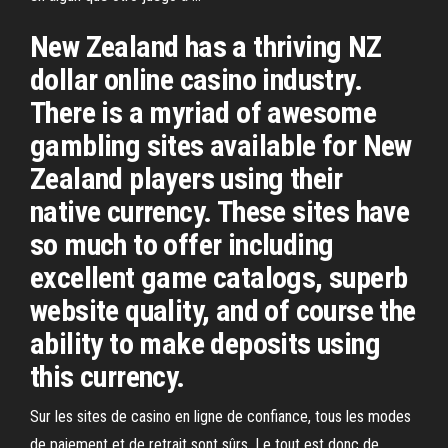
New Zealand has a thriving NZ
dollar online casino industry.
There is a myriad of awesome
gambling sites available for New
Zealand players using their
native currency. These sites have
so much to offer including
excellent game catalogs, superb
website quality, and of course the
ability to make deposits using
this currency.
Sur les sites de casino en ligne de confiance, tous les modes
de paiement et de retrait sont sûrs. Le tout est donc de