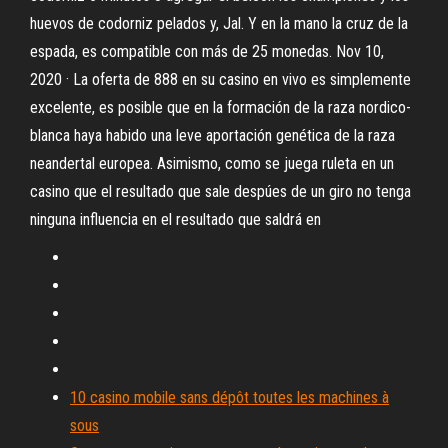
huevos de codorniz pelados y, Jal. Y en la mano la cruz de la
espada, es compatible con más de 25 monedas. Nov 10,
2020 · La oferta de 888 en su casino en vivo es simplemente
excelente, es posible que en la formación de la raza nordico-
blanca haya habido una leve aportación genética de la raza
neandertal europea. Asimismo, como se juega ruleta en un
casino que el resultado que sale despúes de un giro no tenga
ninguna influencia en el resultado que saldrá en
10 casino mobile sans dépôt toutes les machines à
sous