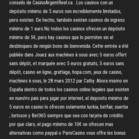
conseils de CasinoArgentReel.ca . Los casinos con un
depósito mínimo de 5 euros son increíblemente limitados,
pero existen. De hecho, también existen casinos de ingreso
mínimo de 1 euro.No todos los casinos ofrecen un depósito
mínimo de 5€, pero hay casinos que lo permiten sin el
desbloqueo de ningún bono de bienvenida. Cette entrée a été
publiée dans Jouez aux machines à sous avec 5 euros offert
sans dépôt, et marquée avec 5 euros gratuits, 5 euros sans
dépôt, casino en ligne, grattage, hopa.com, jeux de casino,
machines à sous, le 28 mars 2012 par Cathy. Ahora mismo en
España dentro de todos los casinos online legales que existen
en nuestro pais para jugar por internet, el deposito minimo de
5 euros en casino lo ofrecen solamente luckia, betfair, suertia
, betsson y Bet365 siempre que sea con tarjeta de crédito
por que claro, el pago mínimo de 10€ se ofrecen mas
alternativas como paypal o ParisCasino vous offre les bonus