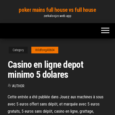
Skip
poker mains full house vs full house
to
zerkaloojzc.web.app
the
content
Category
Wildfong40604
Casino en ligne depot
minimo 5 dolares
By
AUTHOR
Cette entrée a été publiée dans Jouez aux machines à sous
avec 5 euros offert sans dépôt, et marquée avec 5 euros
gratuits, 5 euros sans dépôt, casino en ligne, grattage,