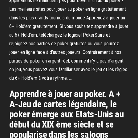
applications ne manquent pas pour devenir un as du poker !
Les meilleurs sites pour jouer au poker en ligne gratuitement
dans les plus grands tournois du monde Apprenez à jouer au
6+ Hold’em gratuitement. Si vous souhaitez apprendre à jouer
au 6+ Hold'em, téléchargez le logiciel PokerStars et
rejoignez nos parties de poker gratuites où vous pourrez
jouer en ligne face à d'autres joueurs. Contrairement à nos
parties de poker en argent réel, comme il n'y a pas d'argent
en jeu, vous pouvez vous familiariser avec le jeu et les règles
du 6+ Hold'em à votre rythme. …
Apprendre à jouer au poker. A +
A-Jeu de cartes légendaire, le
poker émerge aux Etats-Unis au
début du XIX ème siècle et se
popularise dans les saloons