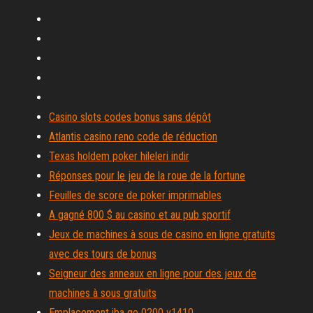
Casino slots codes bonus sans dépôt
Atlantis casino reno code de réduction
Texas holdem poker hileleri indir
Réponses pour le jeu de la roue de la fortune
Feuilles de score de poker imprimables
A gagné 800 $ au casino et au pub sportif
Jeux de machines à sous de casino en ligne gratuits
avec des tours de bonus
Seigneur des anneaux en ligne pour des jeux de
machines à sous gratuits
Emplacement iba ge 0200 v1410