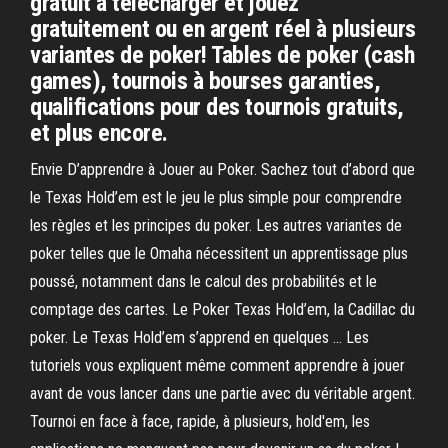
gratuit à télécharger et jouez
gratuitement ou en argent réel à plusieurs
variantes de poker! Tables de poker (cash
games), tournois à bourses garanties,
qualifications pour des tournois gratuits,
et plus encore.
Envie D’apprendre à Jouer au Poker. Sachez tout d’abord que
le Texas Hold’em est le jeu le plus simple pour comprendre
les règles et les principes du poker. Les autres variantes de
poker telles que le Omaha nécessitent un apprentissage plus
poussé, notamment dans le calcul des probabilités et le
comptage des cartes. Le Poker Texas Hold’em, la Cadillac du
poker. Le Texas Hold’em s’apprend en quelques … Les
tutoriels vous expliquent même comment apprendre à jouer
avant de vous lancer dans une partie avec du véritable argent.
Tournoi en face à face, rapide, à plusieurs, hold'em, les