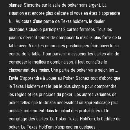
plumes. S’inscrire sur la salle de poker sans argent. La
situation est encore plus délicate si vous en êtes à apprendre
à … Au cours d’une partie de Texas hold’em, le dealer
distribue à chaque participant 2 cartes fermées. Tous les
joueurs devront tenter de composer la main la plus forte de la
table avec 5 cartes communes positionnées face ouverte au
centre de la table. Pour parvenir à associer les cartes afin de
composer la meilleure combinaison, il faut connaître le
classement des mains. Une partie de poker varie selon les …
Envie D’apprendre à Jouer au Poker. Sachez tout d’abord que
le Texas Hold’em est le jeu le plus simple pour comprendre
les règles et les principes du poker. Les autres variantes de
poker telles que le Omaha nécessitent un apprentissage plus
poussé, notamment dans le calcul des probabilités et le
comptage des cartes. Le Poker Texas Hold’em, la Cadillac du
poker. Le Texas Hold’em s’apprend en quelques …