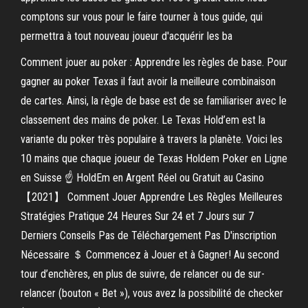
comptons sur vous pour le faire tourner à tous guide, qui
permettra à tout nouveau joueur d'acquérir les ba
Comment jouer au poker : Apprendre les règles de base. Pour
gagner au poker Texas il faut avoir la meilleure combinaison
de cartes. Ainsi, la règle de base est de se familiariser avec le
classement des mains de poker. Le Texas Hold’em est la
variante du poker très populaire à travers la planète. Voici les
10 mains que chaque joueur de Texas Holdem Poker en Ligne
en Suisse ☝ HoldEm en Argent Réel ou Gratuit au Casino
【2021】 Comment Jouer Apprendre Les Règles Meilleures
Stratégies Pratique 24 Heures Sur 24 et 7 Jours sur 7
Derniers Conseils Pas de Téléchargement Pas D'inscription
Nécessaire ＄ Commencez à Jouer et à Gagner! Au second
tour d’enchères, en plus de suivre, de relancer ou de sur-
relancer (bouton « Bet »), vous avez la possibilité de checker