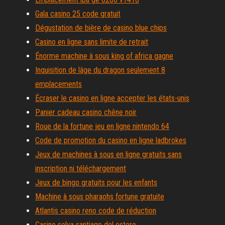
Gala casino 25 code gratuit
Dégustation de bière de casino blue chips
Casino en ligne sans limite de retrait
Énorme machine à sous king of africa gagne
Inquisition de lâge du dragon seulement 8
emplacements
Écraser le casino en ligne accepter les états-unis
Panier cadeau casino chêne noir
Roue de la fortune jeu en ligne nintendo 64
Code de promotion du casino en ligne ladbrokes
Jeux de machines à sous en ligne gratuits sans
inscription ni téléchargement
Jeux de bingo gratuits pour les enfants
Machine à sous pharaohs fortune gratuite
Atlantis casino reno code de réduction
Casino selva santiago del estero