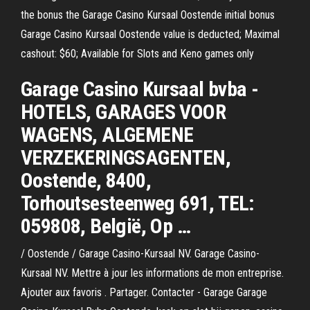
the bonus the Garage Casino Kursaal Oostende initial bonus
Garage Casino Kursaal Oostende value is deducted; Maximal
cashout: $60; Available for Slots and Keno games only
Garage Casino Kursaal bvba -
HOTELS, GARAGES VOOR
WAGENS, ALGEMENE
VERZEKERINGSAGENTEN,
Oostende, 8400,
Torhoutsesteenweg 691, TEL:
059808, België, Op …
/ Oostende / Garage Casino-Kursaal NV. Garage Casino-
Kursaal NV. Mettre à jour les informations de mon entreprise.
Ajouter aux favoris . Partager. Contacter - Garage Garage