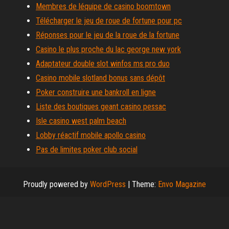
Membres de léquipe de casino boomtown
Télécharger le jeu de roue de fortune pour pc
Réponses pour le jeu de la roue de la fortune
Casino le plus proche du lac george new york
Adaptateur double slot winfos ms pro duo
Casino mobile slotland bonus sans dépôt
Poker construire une bankroll en ligne
Liste des boutiques geant casino pessac
Isle casino west palm beach
Lobby réactif mobile apollo casino
Pas de limites poker club social
Proudly powered by
WordPress
|
Theme:
Envo Magazine