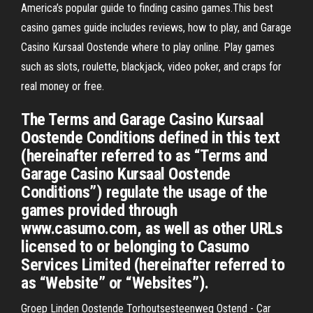
America’s popular guide to finding casino games.This best
casino games guide includes reviews, how to play, and Garage
Casino Kursaal Oostende where to play online. Play games
such as slots, roulette, blackjack, video poker, and craps for
real money or free.
The Terms and Garage Casino Kursaal
Oostende Conditions defined in this text
(hereinafter referred to as “Terms and
Garage Casino Kursaal Oostende
Conditions”) regulate the usage of the
games provided through
www.casumo.com, as well as other URLs
licensed to or belonging to Casumo
Services Limited (hereinafter referred to
as “Website” or “Websites”).
Groep Linden Oostende Torhoutsesteenweg Ostend - Car