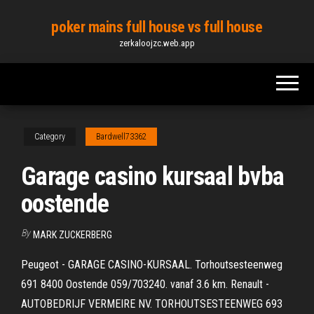
Skip
poker mains full house vs full house
to
zerkaloojzc.web.app
the
content
Category
Bardwell73362
Garage casino kursaal bvba
oostende
By
MARK ZUCKERBERG
Peugeot - GARAGE CASINO-KURSAAL. Torhoutsesteenweg
691 8400 Oostende 059/703240. vanaf 3.6 km. Renault -
AUTOBEDRIJF VERMEIRE NV. TORHOUTSESTEENWEG 693