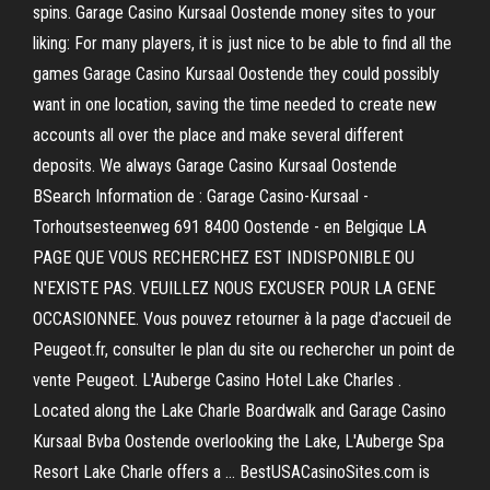
spins. Garage Casino Kursaal Oostende money sites to your
liking: For many players, it is just nice to be able to find all the
games Garage Casino Kursaal Oostende they could possibly
want in one location, saving the time needed to create new
accounts all over the place and make several different
deposits. We always Garage Casino Kursaal Oostende
BSearch Information de : Garage Casino-Kursaal -
Torhoutsesteenweg 691 8400 Oostende - en Belgique LA
PAGE QUE VOUS RECHERCHEZ EST INDISPONIBLE OU
N'EXISTE PAS. VEUILLEZ NOUS EXCUSER POUR LA GENE
OCCASIONNEE. Vous pouvez retourner à la page d'accueil de
Peugeot.fr, consulter le plan du site ou rechercher un point de
vente Peugeot. L'Auberge Casino Hotel Lake Charles .
Located along the Lake Charle Boardwalk and Garage Casino
Kursaal Bvba Oostende overlooking the Lake, L'Auberge Spa
Resort Lake Charle offers a … BestUSACasinoSites.com is