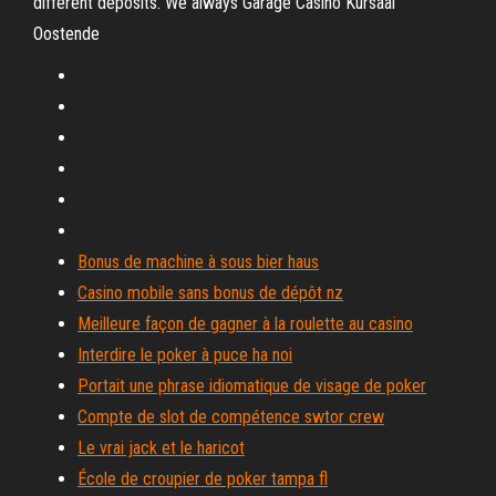
different deposits. We always Garage Casino Kursaal
Oostende
Bonus de machine à sous bier haus
Casino mobile sans bonus de dépôt nz
Meilleure façon de gagner à la roulette au casino
Interdire le poker à puce ha noi
Portait une phrase idiomatique de visage de poker
Compte de slot de compétence swtor crew
Le vrai jack et le haricot
École de croupier de poker tampa fl