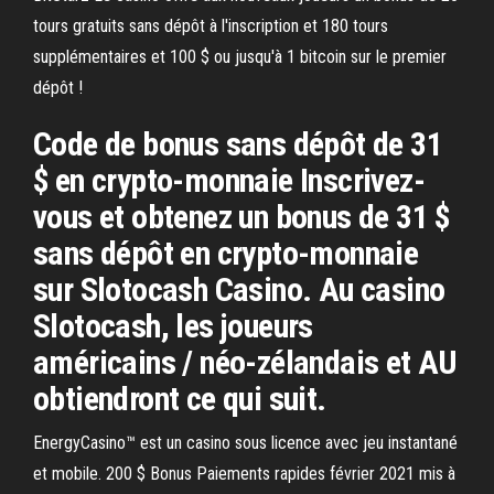
tours gratuits sans dépôt à l'inscription et 180 tours
supplémentaires et 100 $ ou jusqu'à 1 bitcoin sur le premier
dépôt !
Code de bonus sans dépôt de 31
$ en crypto-monnaie Inscrivez-
vous et obtenez un bonus de 31 $
sans dépôt en crypto-monnaie
sur Slotocash Casino. Au casino
Slotocash, les joueurs
américains / néo-zélandais et AU
obtiendront ce qui suit.
EnergyCasino™️ est un casino sous licence avec jeu instantané
et mobile. 200 $ Bonus Paiements rapides février 2021 mis à