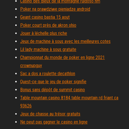
Casino des dieux de la montagne ruidoso nm
Poker na prawdziwe pieniadze android
Geant casino bastia 15 aout
Poker court près de akron ohio
Jouer à léchelle plus riche
Jeux de machine à sous avec les meilleures cotes
Lil lady machine à sous gratuite
Championnat du monde de poker en ligne 2021
crownupguy
Sac a dos a roulette decathlon
Quest-ce que le jeu de poker signifie
Bonus sans dépôt de summit casino
Table mountain casino 8184 table mountain rd friant ca
93626
Jeux de chasse au trésor gratuits
Ne peut pas gagner le casino en ligne